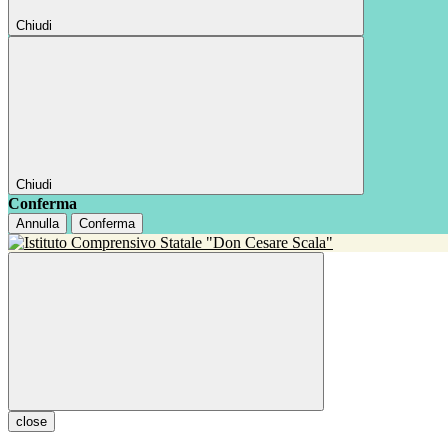
Chiudi
Chiudi
Conferma
Annulla
Conferma
close