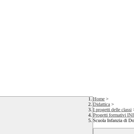
Home
>
Didattica
>
I progetti delle classi
Progetti formativi 
Scuola Infanzia di Do