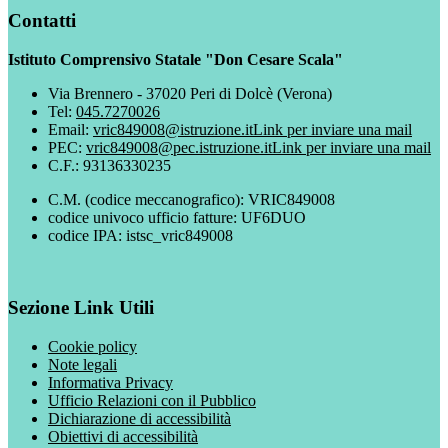
Contatti
Istituto Comprensivo Statale "Don Cesare Scala"
Via Brennero - 37020 Peri di Dolcè (Verona)
Tel:
045.7270026
Email:
vric849008@istruzione.it
Link per inviare una mail
PEC:
vric849008@pec.istruzione.it
Link per inviare una mail
C.F.: 93136330235
C.M. (codice meccanografico): VRIC849008
codice univoco ufficio fatture: UF6DUO
codice IPA: istsc_vric849008
Sezione Link Utili
Cookie policy
Note legali
Informativa Privacy
Ufficio Relazioni con il Pubblico
Dichiarazione di accessibilità
Obiettivi di accessibilità