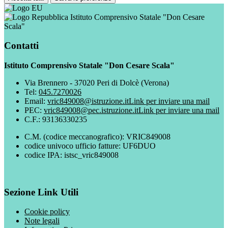
Istituto Comprensivo Statale "Don Cesare
Scala"
Contatti
Istituto Comprensivo Statale "Don Cesare Scala"
Via Brennero - 37020 Peri di Dolcè (Verona)
Tel:
045.7270026
Email:
vric849008@istruzione.it
Link per inviare una mail
PEC:
vric849008@pec.istruzione.it
Link per inviare una mail
C.F.: 93136330235
C.M. (codice meccanografico): VRIC849008
codice univoco ufficio fatture: UF6DUO
codice IPA: istsc_vric849008
Sezione Link Utili
Cookie policy
Note legali