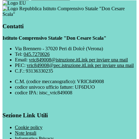
Istituto Comprensivo Statale "Don Cesare
Scala"
Contatti
Istituto Comprensivo Statale "Don Cesare Scala"
Via Brennero - 37020 Peri di Dolcè (Verona)
Tel:
045.7270026
Email:
vric849008@istruzione.it
Link per inviare una mail
PEC:
vric849008@pec.istruzione.it
Link per inviare una mail
C.F.: 93136330235
C.M. (codice meccanografico): VRIC849008
codice univoco ufficio fatture: UF6DUO
codice IPA: istsc_vric849008
Sezione Link Utili
Cookie policy
Note legali
Informativa Privacy