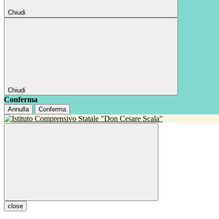
Chiudi
Chiudi
Conferma
Annulla
Conferma
close