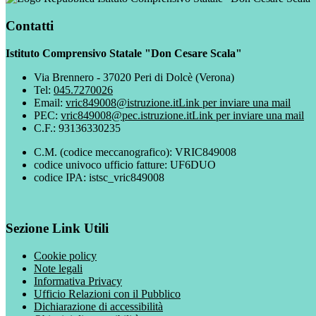
Contatti
Istituto Comprensivo Statale "Don Cesare Scala"
Via Brennero - 37020 Peri di Dolcè (Verona)
Tel:
045.7270026
Email:
vric849008@istruzione.it
Link per inviare una mail
PEC:
vric849008@pec.istruzione.it
Link per inviare una mail
C.F.: 93136330235
C.M. (codice meccanografico): VRIC849008
codice univoco ufficio fatture: UF6DUO
codice IPA: istsc_vric849008
Sezione Link Utili
Cookie policy
Note legali
Informativa Privacy
Ufficio Relazioni con il Pubblico
Dichiarazione di accessibilità