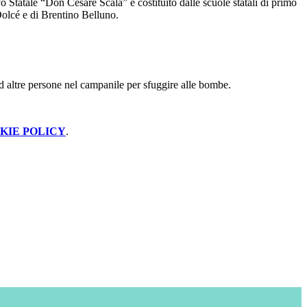
 Statale “Don Cesare Scala” è costituito dalle scuole statali di primo
olcé e di Brentino Belluno.
d altre persone nel campanile per sfuggire alle bombe.
KIE POLICY
.