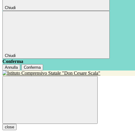
Chiudi
Chiudi
Conferma
Annulla
Conferma
close