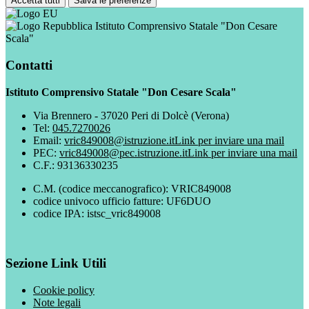
Accetta tutti
Salva le preferenze
Istituto Comprensivo Statale "Don Cesare
Scala"
Contatti
Istituto Comprensivo Statale "Don Cesare Scala"
Via Brennero - 37020 Peri di Dolcè (Verona)
Tel:
045.7270026
Email:
vric849008@istruzione.it
Link per inviare una mail
PEC:
vric849008@pec.istruzione.it
Link per inviare una mail
C.F.: 93136330235
C.M. (codice meccanografico): VRIC849008
codice univoco ufficio fatture: UF6DUO
codice IPA: istsc_vric849008
Sezione Link Utili
Cookie policy
Note legali