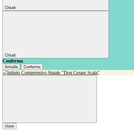
Chiudi
Chiudi
Conferma
Annulla
Conferma
close