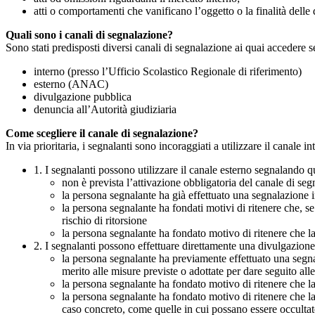
atti o comportamenti che vanificano l’oggetto o la finalità delle d
Quali sono i canali di segnalazione?
Sono stati predisposti diversi canali di segnalazione ai quai accedere 
interno (presso l’Ufficio Scolastico Regionale di riferimento)
esterno (ANAC)
divulgazione pubblica
denuncia all’Autorità giudiziaria
Come scegliere il canale di segnalazione?
In via prioritaria, i segnalanti sono incoraggiati a utilizzare il canale
1. I segnalanti possono utilizzare il canale esterno segnaland
non è prevista l’attivazione obbligatoria del canale di se
la persona segnalante ha già effettuato una segnalazione i
la persona segnalante ha fondati motivi di ritenere che, s
rischio di ritorsione
la persona segnalante ha fondato motivo di ritenere che la
2. I segnalanti possono effettuare direttamente una divulgazion
la persona segnalante ha previamente effettuato una segnal
merito alle misure previste o adottate per dare seguito all
la persona segnalante ha fondato motivo di ritenere che la
la persona segnalante ha fondato motivo di ritenere che la
caso concreto, come quelle in cui possano essere occultate