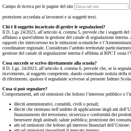
Campo di ricerca per le pagine del sito
protezione accordata ai lavoratori e ai soggetti terzi.
Chi è il soggetto incaricato di gestire le segnalazioni?
Il D. Lgs 24/2023, all’articolo 4, comma 5, prevede che i soggetti del
affidano a quest'ultimo la gestione del canale di segnalazione interna.
rapporti che intercorrono tra le istituzioni scolastiche e l’Amministrazio
coordinatore regionale. Considerato l’ambito territoriale particolarmente
gestione del canale di segnalazione interna è affidata al RPCT ossia l
Cosa succede se scrivo direttamente alla scuola?
Il D. Lgs. 24/2023, all’articolo 4, comma 6, prevede che, se la segnal
ricevimento, al soggetto competente, dando contestuale notizia della 
di riferimento, qualora il segnalante scrivesse al presente Istituto Sco
Cosa si può segnalare?
Comportamenti, atti od omissioni che ledono l’interesse pubblico o l’i
illeciti amministrativi, contabili, civili o penali;
illeciti che rientrano nell’ambito di applicazione degli atti dell’
finanziamento del terrorismo; sicurezza e conformità dei prodotti
benessere degli animali; salute pubblica; protezione dei consumato
atti od omissioni che ledono gli interessi finanziari dell’Unione;
atti od omissioni riguardanti il mercato interno;