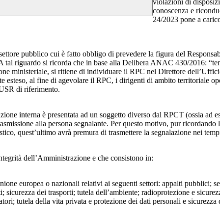
violazioni di disposiz
conoscenza e riconduc
24/2023 pone a carico 
 settore pubblico cui è fatto obbligo di prevedere la figura del Respon
 A tal riguardo si ricorda che in base alla Delibera ANAC 430/2016: “tenu
ne ministeriale, si ritiene di individuare il RPC nel Direttore dell’Uffici
 esteso, al fine di agevolare il RPC, i dirigenti di ambito territoriale o
’USR di riferimento.
azione interna è presentata ad un soggetto diverso dal RPCT (ossia ad ese
trasmissione alla persona segnalante. Per questo motivo, pur ricordand
lastico, quest’ultimo avrà premura di trasmettere la segnalazione nei tem
ntegrità dell’Amministrazione e che consistono in:
Unione europea o nazionali relativi ai seguenti settori: appalti pubblici; s
; sicurezza dei trasporti; tutela dell’ambiente; radioprotezione e sicurez
ri; tutela della vita privata e protezione dei dati personali e sicurezza de