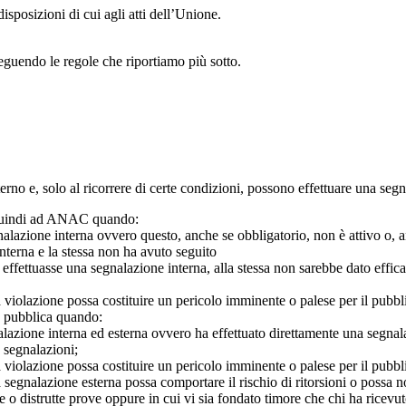
isposizioni di cui agli atti dell’Unione.
seguendo le regole che riportiamo più sotto.
 interno e, solo al ricorrere di certe condizioni, possono effettuare una s
o quindi ad ANAC quando:
gnalazione interna ovvero questo, anche se obbligatorio, non è attivo o, 
nterna e la stessa non ha avuto seguito
e effettuasse una segnalazione interna, alla stessa non sarebbe dato eff
 violazione possa costituire un pericolo imminente o palese per il pubbl
e pubblica quando:
azione interna ed esterna ovvero ha effettuato direttamente una segnalazio
e segnalazioni;
 violazione possa costituire un pericolo imminente o palese per il pubbli
 segnalazione esterna possa comportare il rischio di ritorsioni o possa n
 o distrutte prove oppure in cui vi sia fondato timore che chi ha ricevut