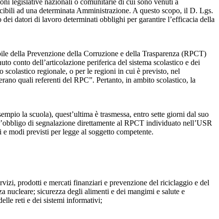
ioni legislative nazionali o comunitarie di cui sono venuti a
ibili ad una determinata Amministrazione. A questo scopo, il D. Lgs.
dei datori di lavoro determinati obblighi per garantire l’efficacia della
sabile della Prevenzione della Corruzione e della Trasparenza (RPCT)
to conto dell’articolazione periferica del sistema scolastico e dei
o scolastico regionale, o per le regioni in cui è previsto, nel
perano quali referenti del RPC”. Pertanto, in ambito scolastico, la
mpio la scuola), quest’ultima è trasmessa, entro sette giorni dal suo
o l’obbligo di segnalazione direttamente al RPCT individuato nell’USR
pi e modi previsti per legge al soggetto competente.
ervizi, prodotti e mercati finanziari e prevenzione del riciclaggio e del
za nucleare; sicurezza degli alimenti e dei mangimi e salute e
lle reti e dei sistemi informativi;