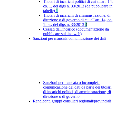
Titolari di incarichi politici di cui all'art. 14,
co. 1, del dlgs n. 33/2013 (da pubblicare in
tabelle)
1
Titolari di incarichi di amministrazione, di
direzione o di governo di cui all'art. 14, co.
1-bis, del dlgs n. 33/2013
4
Cessati dall'incarico (documentazione da
pubblicare sul sito web)
Sanzioni per mancata comunicazione dei dati
Sanzioni per mancata o incompleta
comunicazione dei dati da parte dei titolari
di incarichi politici, di amministrazione, di
direzione o di governo
Rendiconti gruppi consiliari regionali/provinciali