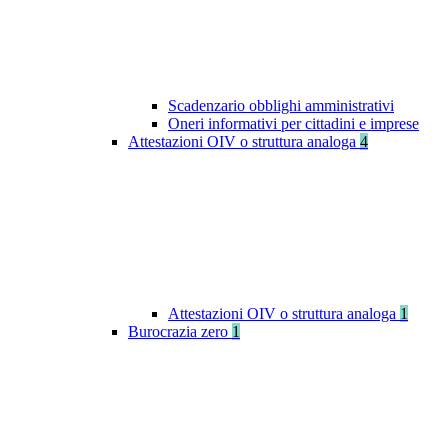
Scadenzario obblighi amministrativi
Oneri informativi per cittadini e imprese
Attestazioni OIV o struttura analoga
4
Attestazioni OIV o struttura analoga
1
Burocrazia zero
1