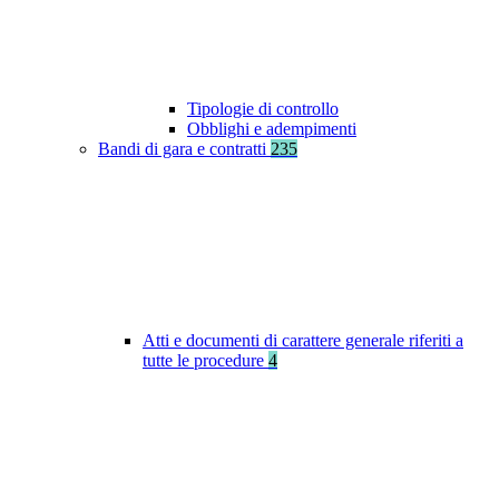
Tipologie di controllo
Obblighi e adempimenti
Bandi di gara e contratti
235
Atti e documenti di carattere generale riferiti a
tutte le procedure
4