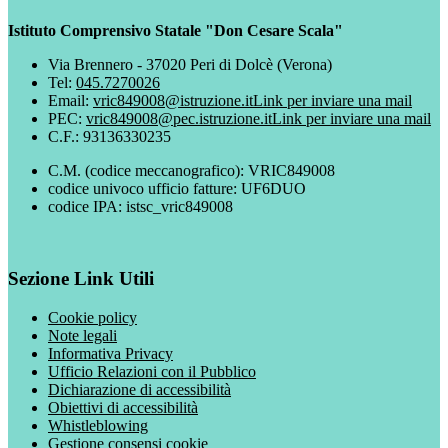
Istituto Comprensivo Statale "Don Cesare Scala"
Via Brennero - 37020 Peri di Dolcè (Verona)
Tel:
045.7270026
Email:
vric849008@istruzione.it
Link per inviare una mail
PEC:
vric849008@pec.istruzione.it
Link per inviare una mail
C.F.: 93136330235
C.M. (codice meccanografico): VRIC849008
codice univoco ufficio fatture: UF6DUO
codice IPA: istsc_vric849008
Sezione Link Utili
Cookie policy
Note legali
Informativa Privacy
Ufficio Relazioni con il Pubblico
Dichiarazione di accessibilità
Obiettivi di accessibilità
Whistleblowing
Gestione consensi cookie