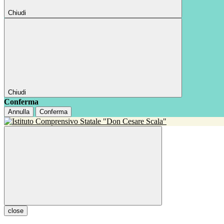
Chiudi
Chiudi
Conferma
Annulla
Conferma
close