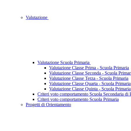
Valutazione
Valutazione Scuola Primaria
Valutazione Classe Prima - Scuola Primaria
Valutazione Classe Seconda - Scuola Primar
Valutazione Classe Terza - Scuola Primaria
Valutazione Classe Quarta - Scuola Primaria
Valutazione Classe Quinta - Scuola Primaria
Criteri voto comportamento Scuola Secondaria di
Criteri voto comportamento Scuola Primaria
Progetti di Orientamento