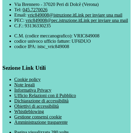
Via Brennero - 37020 Peri di Dolcè (Verona)
Tel:
045.7270026
Email:
vric849008@istruzione.it
Link per inviare una mail
PEC:
vric849008@pec.istruzione.it
Link per inviare una mail
C.F.: 93136330235
C.M. (codice meccanografico): VRIC849008
codice univoco ufficio fatture: UF6DUO
codice IPA: istsc_vric849008
Sezione Link Utili
Cookie policy
Note legali
Informativa Privacy
Ufficio Relazioni con il Pubblico
Dichiarazione di accessibilità
Obiettivi di accessibilità
Whistleblowing
Gestione consensi cookie
Amministrazione trasparente
Pagina visualizzata
280
volte