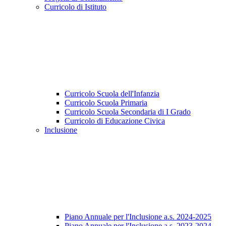
Curricolo di Istituto
Curricolo Scuola dell'Infanzia
Curricolo Scuola Primaria
Curricolo Scuola Secondaria di I Grado
Curricolo di Educazione Civica
Inclusione
Piano Annuale per l'Inclusione a.s. 2024-2025
Piano Annuale per l'Inclusione a.s. 2023-2024