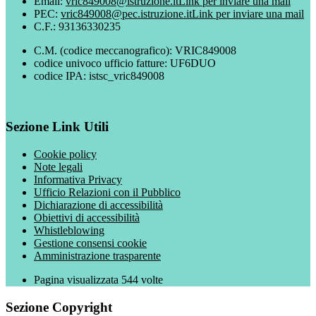
Email:
vric849008@istruzione.it
Link per inviare una mail
PEC:
vric849008@pec.istruzione.it
Link per inviare una mail
C.F.: 93136330235
C.M. (codice meccanografico): VRIC849008
codice univoco ufficio fatture: UF6DUO
codice IPA: istsc_vric849008
Sezione Link Utili
Cookie policy
Note legali
Informativa Privacy
Ufficio Relazioni con il Pubblico
Dichiarazione di accessibilità
Obiettivi di accessibilità
Whistleblowing
Gestione consensi cookie
Amministrazione trasparente
Pagina visualizzata
544
volte
Sezione Copyright