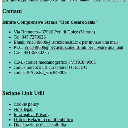
Contatti
Istituto Comprensivo Statale "Don Cesare Scala"
Via Brennero - 37020 Peri di Dolcè (Verona)
Tel:
045.7270026
Email:
vric849008@istruzione.it
Link per inviare una mail
PEC:
vric849008@pec.istruzione.it
Link per inviare una mail
C.F.: 93136330235
C.M. (codice meccanografico): VRIC849008
codice univoco ufficio fatture: UF6DUO
codice IPA: istsc_vric849008
Sezione Link Utili
Cookie policy
Note legali
Informativa Privacy
Ufficio Relazioni con il Pubblico
Dichiarazione di accessibilità