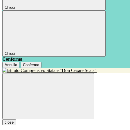
Chiudi
Chiudi
Conferma
Annulla
Conferma
close