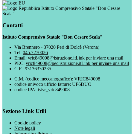
Istituto Comprensivo Statale "Don Cesare
Scala"
Contatti
Istituto Comprensivo Statale "Don Cesare Scala"
Via Brennero - 37020 Peri di Dolcè (Verona)
Tel:
045.7270026
Email:
vric849008@istruzione.it
Link per inviare una mail
PEC:
vric849008@pec.istruzione.it
Link per inviare una mail
C.F.: 93136330235
C.M. (codice meccanografico): VRIC849008
codice univoco ufficio fatture: UF6DUO
codice IPA: istsc_vric849008
Sezione Link Utili
Cookie policy
Note legali
Informativa Privacy