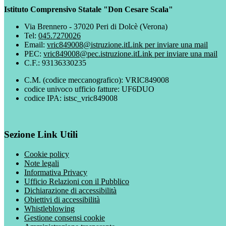
Istituto Comprensivo Statale "Don Cesare Scala"
Via Brennero - 37020 Peri di Dolcè (Verona)
Tel:
045.7270026
Email:
vric849008@istruzione.it
Link per inviare una mail
PEC:
vric849008@pec.istruzione.it
Link per inviare una mail
C.F.: 93136330235
C.M. (codice meccanografico): VRIC849008
codice univoco ufficio fatture: UF6DUO
codice IPA: istsc_vric849008
Sezione Link Utili
Cookie policy
Note legali
Informativa Privacy
Ufficio Relazioni con il Pubblico
Dichiarazione di accessibilità
Obiettivi di accessibilità
Whistleblowing
Gestione consensi cookie