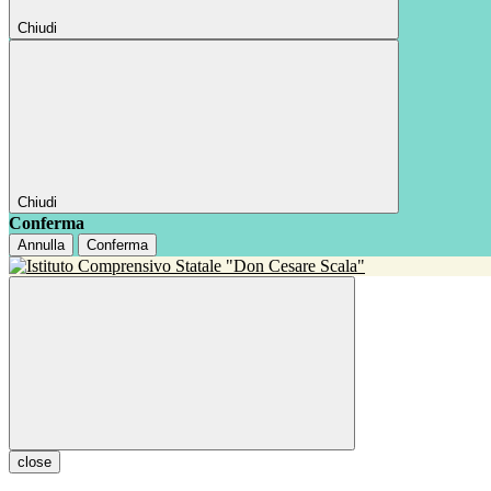
Chiudi
Chiudi
Conferma
Annulla
Conferma
close