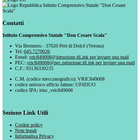
Istituto Comprensivo Statale "Don Cesare
Scala"
Contatti
Istituto Comprensivo Statale "Don Cesare Scala"
Via Brennero - 37020 Peri di Dolcè (Verona)
Tel:
045.7270026
Email:
vric849008@istruzione.it
Link per inviare una mail
PEC:
vric849008@pec.istruzione.it
Link per inviare una mail
C.F.: 93136330235
C.M. (codice meccanografico): VRIC849008
codice univoco ufficio fatture: UF6DUO
codice IPA: istsc_vric849008
Sezione Link Utili
Cookie policy
Note legali
Informativa Privacy