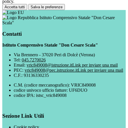
policy.
Accetta tutti
Salva le preferenze
Istituto Comprensivo Statale "Don Cesare
Scala"
Contatti
Istituto Comprensivo Statale "Don Cesare Scala"
Via Brennero - 37020 Peri di Dolcè (Verona)
Tel:
045.7270026
Email:
vric849008@istruzione.it
Link per inviare una mail
PEC:
vric849008@pec.istruzione.it
Link per inviare una mail
C.F.: 93136330235
C.M. (codice meccanografico): VRIC849008
codice univoco ufficio fatture: UF6DUO
codice IPA: istsc_vric849008
Sezione Link Utili
Cookie policy