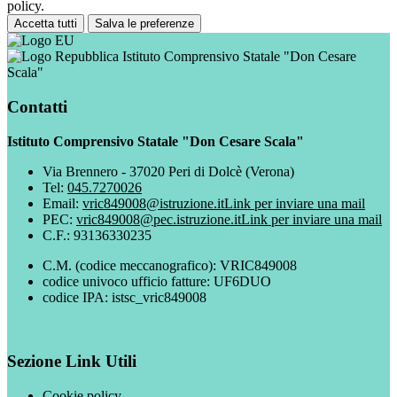
policy.
Accetta tutti
Salva le preferenze
Istituto Comprensivo Statale "Don Cesare
Scala"
Contatti
Istituto Comprensivo Statale "Don Cesare Scala"
Via Brennero - 37020 Peri di Dolcè (Verona)
Tel:
045.7270026
Email:
vric849008@istruzione.it
Link per inviare una mail
PEC:
vric849008@pec.istruzione.it
Link per inviare una mail
C.F.: 93136330235
C.M. (codice meccanografico): VRIC849008
codice univoco ufficio fatture: UF6DUO
codice IPA: istsc_vric849008
Sezione Link Utili
Cookie policy