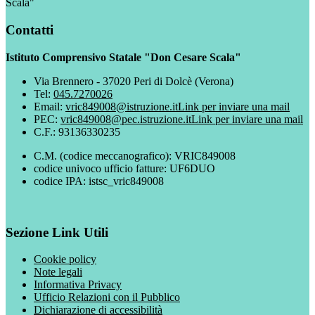
Scala"
Contatti
Istituto Comprensivo Statale "Don Cesare Scala"
Via Brennero - 37020 Peri di Dolcè (Verona)
Tel:
045.7270026
Email:
vric849008@istruzione.it
Link per inviare una mail
PEC:
vric849008@pec.istruzione.it
Link per inviare una mail
C.F.: 93136330235
C.M. (codice meccanografico): VRIC849008
codice univoco ufficio fatture: UF6DUO
codice IPA: istsc_vric849008
Sezione Link Utili
Cookie policy
Note legali
Informativa Privacy
Ufficio Relazioni con il Pubblico
Dichiarazione di accessibilità