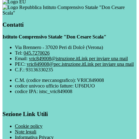
Istituto Comprensivo Statale "Don Cesare
Scala"
Contatti
Istituto Comprensivo Statale "Don Cesare Scala"
Via Brennero - 37020 Peri di Dolcè (Verona)
Tel:
045.7270026
Email:
vric849008@istruzione.it
Link per inviare una mail
PEC:
vric849008@pec.istruzione.it
Link per inviare una mail
C.F.: 93136330235
C.M. (codice meccanografico): VRIC849008
codice univoco ufficio fatture: UF6DUO
codice IPA: istsc_vric849008
Sezione Link Utili
Cookie policy
Note legali
Informativa Privacy